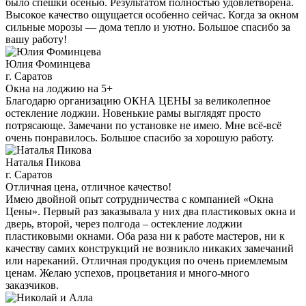
было спешки осенью. Результатом полностью удовлетворена.
Высокое качество ощущается особенно сейчас. Когда за окном
сильные морозы — дома тепло и уютно. Большое спасибо за
вашу работу!
Юлия Фоминцева
г. Саратов
Окна на лоджию на 5+
Благодарю организацию ОКНА ЦЕНЫ за великолепное
остекление лоджии. Новенькие рамы выглядят просто
потрясающе. Замечани по установке не имею. Мне всё-всё
очень понравилось. Большое спасибо за хорошую работу.
Наталья Пикова
г. Саратов
Отличная цена, отличное качество!
Имею двойной опыт сотрудничества с компанией «Окна
Цены». Первый раз заказывала у них два пластиковых окна и
дверь, второй, через полгода – остекление лоджии
пластиковыми окнами. Оба раза ни к работе мастеров, ни к
качеству самих конструкций не возникло никаких замечаний
или нареканий. Отличная продукция по очень приемлемым
ценам. Желаю успехов, процветания и много-много
заказчиков.