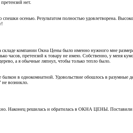
 претензий нет.
о спешки осенью. Результатом полностью удовлетворена. Высокое
у!
 на складе компании Окна Цены было именно нужного мне размер
ько часов, претензий к товару не имею. Собственно, у меня кум
ерево, а я обычные ляпнул, чтобы только тепло было.
бе балкон в однокомнатной. Удовольствие обошлось в разумные де
 не возникло.
окно. Наконец решилась и обратилась в ОКНА ЦЕНЫ. Поставили о