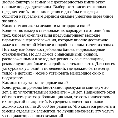
любую фактуру и гамму, и с достоверностью имитируют
ценные породы древесины. Выбор же зависит от личных
предпочтений, типа помещения и дизайна интерьера – в
обшитой натуральным деревом спальне уместнее деревянное
же окно.
Какие стеклопакеты делают в мансардном окне?
Количество камер в стеклопакетах варьируется от одной до
трех, базовая комплектация предусматривает высокие
параметры энергосбережения, которых вполне достаточно
даже в промозглой Москве и подобных климатических зонах.
Поэтому наиболее востребованы базовые однокамерные
стеклопакеты. Но для домов с мансардными окнами,
расположенными в холодных регионах со снегопадами,
рекомендуют двойные или тройные стеклопакеты. Для совсем
уж суровых условий и помещений, где должно быть всегда
тепло (в детских), можно установить мансардное окно с
подогревом.
Как долго служат мансардные окна?
Конструкции должны безотказно прослужить минимум 20
лет, а их уплотнительные элементы – 10 лет. Надежность окон
обычно измеряется рабочими циклами, то есть количеством
их открытий и закрытий. В среднем количество циклов
должно составлять 20 000 без ремонта. Что касается ремонта и
замены отдельных элементов, то лучше заказывать эту услугу
у специализированных компаний.