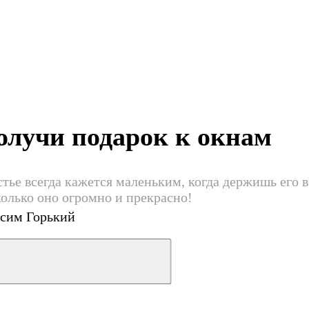
олучи подарок к окнам
тье всегда кажется маленьким, когда держишь его в
колько оно огромно и прекрасно!
сим Горький