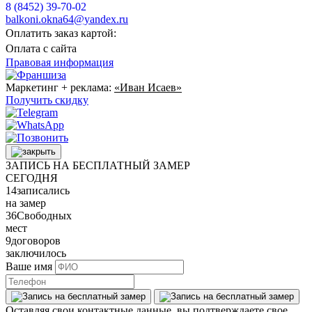
8 (8452) 39-70-02
balkoni.okna64@yandex.ru
Оплатить заказ картой:
Оплата с сайта
Правовая информация
Маркетинг + реклама:
«Иван Исаев»
Получить скидку
ЗАПИСЬ НА БЕСПЛАТНЫЙ ЗАМЕР
СЕГОДНЯ
14
записались
на замер
36
Свободных
мест
9
договоров
заключилось
Ваше имя
Оставляя свои контактные данные, вы подтверждаете свое