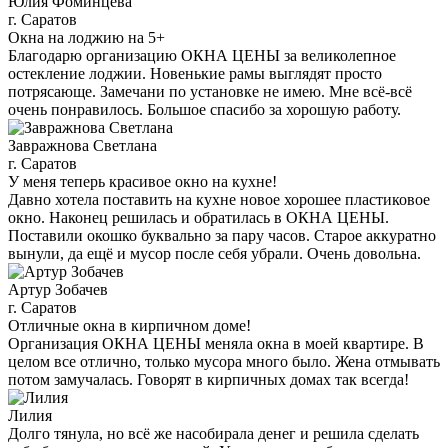
Юлия Фоминцева
г. Саратов
Окна на лоджию на 5+
Благодарю организацию ОКНА ЦЕНЫ за великолепное
остекление лоджии. Новенькие рамы выглядят просто
потрясающе. Замечани по установке не имею. Мне всё-всё
очень понравилось. Большое спасибо за хорошую работу.
Завражнова Светлана
г. Саратов
У меня теперь красивое окно на кухне!
Давно хотела поставить на кухне новое хорошее пластиковое
окно. Наконец решилась и обратилась в ОКНА ЦЕНЫ.
Поставили окошко буквально за пару часов. Старое аккуратно
вынули, да ещё и мусор после себя убрали. Очень довольна.
Артур Зобачев
г. Саратов
Отличные окна в кирпичном доме!
Организация ОКНА ЦЕНЫ меняла окна в моей квартире. В
целом все отлично, только мусора много было. Жена отмывать
потом замучалась. Говорят в кирпичных домах так всегда!
Лилия
Долго тянула, но всё же насобирала денег и решила сделать